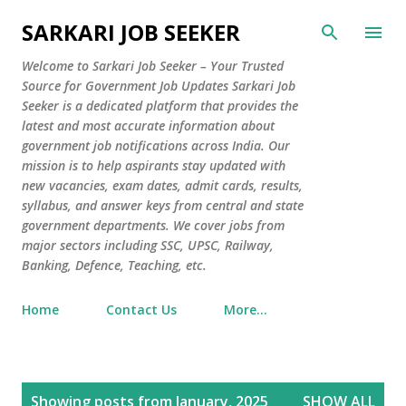
Skip to main content
SARKARI JOB SEEKER
Welcome to Sarkari Job Seeker – Your Trusted
Source for Government Job Updates Sarkari Job
Seeker is a dedicated platform that provides the
latest and most accurate information about
government job notifications across India. Our
mission is to help aspirants stay updated with
new vacancies, exam dates, admit cards, results,
syllabus, and answer keys from central and state
government departments. We cover jobs from
major sectors including SSC, UPSC, Railway,
Banking, Defence, Teaching, etc.
Home
Contact Us
More…
P
Showing posts from January, 2025
SHOW ALL