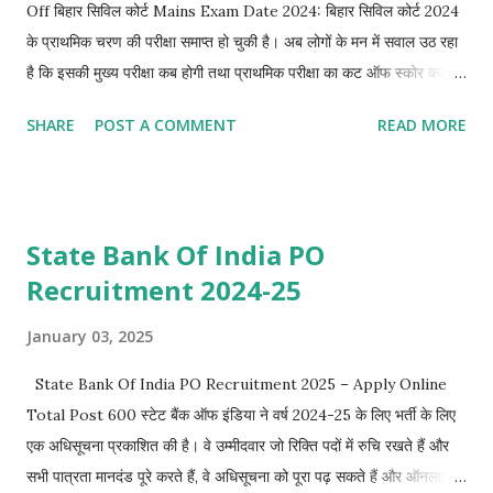
Off बिहार सिविल कोर्ट Mains Exam Date 2024: बिहार सिविल कोर्ट 2024
health, equality, and opportunities. Happiness goes one
के प्राथमिक चरण की परीक्षा समाप्त हो चुकी है। अब लोगों के मन में सवाल उठ रहा
step further by focusing on people's overall satisfaction,
है कि इसकी मुख्य परीक्षा कब होगी तथा प्राथमिक परीक्षा का कट ऑफ स्कोर क्या
mental well-being, and sense of purpose. This article
होगा। अगर आप भी इस बारे में जानकारी प्राप्त करना चाहते है तो इस Article को
explores the difference between economic growth and
SHARE
POST A COMMENT
READ MORE
पूरा पढ़े। Bihar Civil Court Pre Exam Cut Off Bihar Civil Court
develop...
Pre Exam Cut Off के बारे आकलन लगाने से पहले हमें कुछ चीजों का ध्यान
रखना होगा तभी हम सही से बता पाएंगे कि cut off कितना जाएगा। आपको पता
होगा कि आयोग ने कई छात्रों के application को reject कर दिया था। इसके
State Bank Of India PO
साथ कई center पर तो उपस्थित छात्रों की संख्या 50% से भी कम थी। अगर
Recruitment 2024-25
बात exam के level की करे तो shift 2 shift 1 के मुकाबले तोड़ा कठिन था
लेकिन paper का level easy to moderate ही था। अब बात अगर कट
January 03, 2025
ऑफ की करे तो Bihar Civil Court Pre Exam का Cut Off General के
लिए 60-65 के बीच ही रहेगा। Bihar Civil Court Pre Exam Result
State Bank Of India PO Recruitment 2025 – Apply Online
Bihar civil court pre exam result kab tak aayega? जैसा कि ह...
Total Post 600 स्टेट बैंक ऑफ इंडिया ने वर्ष 2024-25 के लिए भर्ती के लिए
एक अधिसूचना प्रकाशित की है। वे उम्मीदवार जो रिक्ति पदों में रुचि रखते हैं और
सभी पात्रता मानदंड पूरे करते हैं, वे अधिसूचना को पूरा पढ़ सकते हैं और ऑनलाइन