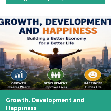
o
s
t
s
Growth, Development and
Happiness