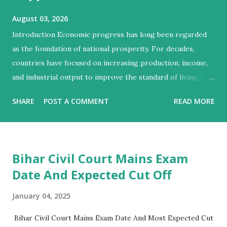
August 03, 2026
Introduction Economic progress has long been regarded
as the foundation of national prosperity. For decades,
countries have focused on increasing production, income,
and industrial output to improve the standard of living of
their citizens. However, modern economists and social
SHARE
POST A COMMENT
READ MORE
scientists argue that economic growth alone cannot
guarantee human well-being. A nation may become
wealthier while still facing poverty, inequality, poor
healthcare, environmental degradation, and social unrest.
Bihar Civil Court Mains Exam
Therefore, the concepts of growth, development, and
Date And Expected Cut Off
happiness have become central to understanding the true
progress of a society. Growth refers to the increase in a
January 04, 2025
country's economic output, whereas development
Bihar Civil Court Mains Exam Date And Most Expected Cut
encompasses improvements in the quality of life, education,